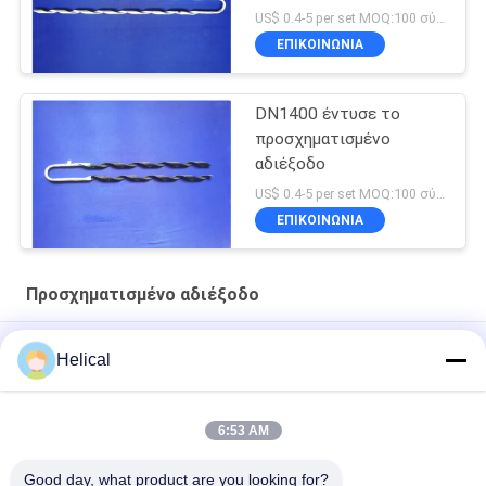
US$ 0.4-5 per set MOQ:100 σύνολα
ΕΠΙΚΟΙΝΩΝΊΑ
DN1400 έντυσε το
προσχηματισμένο
αδιέξοδο
US$ 0.4-5 per set MOQ:100 σύνολα
ΕΠΙΚΟΙΝΩΝΊΑ
Προσχηματισμένο αδιέξοδο
Μονωμένο ACSR προσχηματισμένο DN1211 αδιέξοδο αγωγών
Helical
Προσχηματισμένο αριστερό EHS αδιέξοδο 4.7mm 3/16
πιασιμάτων τύπων
6:53 AM
Ελικοειδές προσχηματισμένο ONY0780 αδιέξοδο 95% RTS
Good day, what product are you looking for?