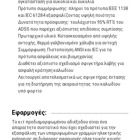
εγκατάσταση για ευκολία και ευκολία
Πρότυπο συμμόρφωσης: πληροί τα πρότυπα IEEE 1138
και IEC 61284 εξασφαλίζοντας υψηλή ποιότητα
Δυνατότητα πρόσφυσης: τουλάχιστον 95% RTS του
ADSS που παρέχει αξιόπιστες επιδόσεις συμπίεσης.
Πρωταρχικό υλικό: Κατασκευασμένο από υψηλής
αντοχής, θερμά γαλβανισμένο χάλυβα για αντοχή
Συμμόρφωση: Πιστοποίηση ANSI και IEC για τα
πρότυπα ασφάλειας και βιομηχανίας
Διαθέτει αξιόπιστο σχεδιασμό σφιγκτήρα λαβής για
ασφαλή κράτηση καλωδίου
Λειτουργεί αποτελεσματικά ως σφιγκτήρας έντασης
για τη διατήρηση της ακεραιότητας του καλωδίου
υπό φορτίο
Εφαρμογές:
Το κιτ προδιαμορφωμένου αδιέξοδου είναι ένα
απαραίτητο συστατικό που έχει σχεδιαστεί για την
εξασφάλιση των υπερυψωμένων γραμμών ηλεκτρικής
ενέργειας σε διάφορες εφαρμογές ηλεκτρικής κοινής