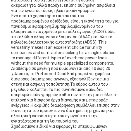
κατασκευή του όχι μόνο εγγυάται τη δομική
ακεραιότητα, αλλά παρέχει επίσης αυξημένη ασφάλεια
για τις εγκαταστάσεις ηλεκτρικών γραμμών.
Ένα από τα χαρακτηριστικά αυτού του
προδιαμορφωμένου αδιέξοδου είναι η ικανότητά του για
παγκόσμια εφαρμογή.Συμπεριλαμβανομένου του
αλουμινίου ενισχυμένου με ατσάλι αγωγού (ACSR), όλα
τα καλώδια αλουμινίου αλουμινίου (AAAC) και όλα τα
καλώδια διαλεκτρικής αυτοστήριξης (ADSS). This
versatility makes it an excellent choice for utility
companies and contractors looking for a single solution
to manage different types of overhead power lines
without the need for multiple specialized components.
Διαθέσιμο σε μεγέθη που κυμαίνονται από 10 έως 20
χιλιοστά, το Preformed Dead End μπορεί να χωρέσει
διάφορες διαμέτρους αγωγών, εξασφαλίζοντας μια
στενή και ασφαλή τοποθέτηση.Το εύρος αυτού του
μεγέθους καλύπτει τα πιο συνηθισμένα καλώδια
υπερυψωτικών γραμμών, καθιστώντας την μια ευέλικτη
επιλογή για διάφορα έργα διανομής και μεταφοράς
ενέργειας.Η ακριβής διαμόρφωση συμβάλλει επίσης στην
ικανότητα του προϊόντος να διατηρεί τη μηχανική και
ηλεκτρική ακεραιότητα του αγωγού κατά την
εγκατάσταση και τη λειτουργία του.
Σχεδιασμένο ειδικά για εφαρμογές υπερυψωμένων