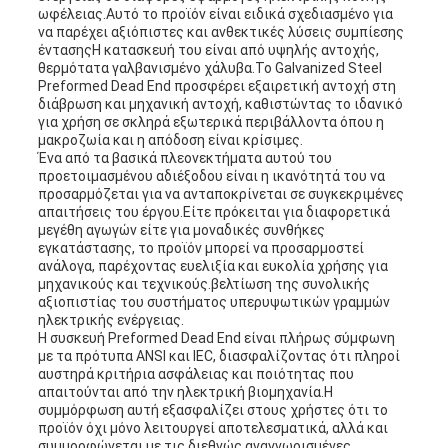
ωφέλειας.Αυτό το προϊόν είναι ειδικά σχεδιασμένο για
να παρέχει αξιόπιστες και ανθεκτικές λύσεις συμπίεσης
έντασηςΗ κατασκευή του είναι από υψηλής αντοχής,
θερμότατα γαλβανισμένο χάλυβα.Το Galvanized Steel
Preformed Dead End προσφέρει εξαιρετική αντοχή στη
διάβρωση και μηχανική αντοχή, καθιστώντας το ιδανικό
για χρήση σε σκληρά εξωτερικά περιβάλλοντα όπου η
μακροζωία και η απόδοση είναι κρίσιμες.
Ένα από τα βασικά πλεονεκτήματα αυτού του
προετοιμασμένου αδιέξοδου είναι η ικανότητά του να
προσαρμόζεται για να ανταποκρίνεται σε συγκεκριμένες
απαιτήσεις του έργου.Είτε πρόκειται για διαφορετικά
μεγέθη αγωγών είτε για μοναδικές συνθήκες
εγκατάστασης, το προϊόν μπορεί να προσαρμοστεί
ανάλογα, παρέχοντας ευελιξία και ευκολία χρήσης για
μηχανικούς και τεχνικούς.βελτίωση της συνολικής
αξιοπιστίας του συστήματος υπερυψωτικών γραμμών
ηλεκτρικής ενέργειας.
Η συσκευή Preformed Dead End είναι πλήρως σύμφωνη
με τα πρότυπα ANSI και IEC, διασφαλίζοντας ότι πληροί
αυστηρά κριτήρια ασφάλειας και ποιότητας που
απαιτούνται από την ηλεκτρική βιομηχανία.Η
συμμόρφωση αυτή εξασφαλίζει στους χρήστες ότι το
προϊόν όχι μόνο λειτουργεί αποτελεσματικά, αλλά και
συμμορφώνεται με τις διεθνώς αναγνωρισμένες