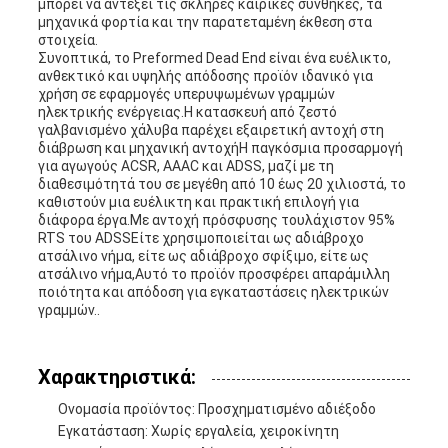
μπορεί να αντέξει τις σκληρές καιρικές συνθήκες, τα
μηχανικά φορτία και την παρατεταμένη έκθεση στα
στοιχεία.
Συνοπτικά, το Preformed Dead End είναι ένα ευέλικτο,
ανθεκτικό και υψηλής απόδοσης προϊόν ιδανικό για
χρήση σε εφαρμογές υπερυψωμένων γραμμών
ηλεκτρικής ενέργειας.Η κατασκευή από ζεστό
γαλβανισμένο χάλυβα παρέχει εξαιρετική αντοχή στη
διάβρωση και μηχανική αντοχήΗ παγκόσμια προσαρμογή
για αγωγούς ACSR, AAAC και ADSS, μαζί με τη
διαθεσιμότητά του σε μεγέθη από 10 έως 20 χιλιοστά, το
καθιστούν μια ευέλικτη και πρακτική επιλογή για
διάφορα έργα.Με αντοχή πρόσφυσης τουλάχιστον 95%
RTS του ADSSΕίτε χρησιμοποιείται ως αδιάβροχο
ατσάλινο νήμα, είτε ως αδιάβροχο σφίξιμο, είτε ως
ατσάλινο νήμα,Αυτό το προϊόν προσφέρει απαράμιλλη
ποιότητα και απόδοση για εγκαταστάσεις ηλεκτρικών
γραμμών..
Χαρακτηριστικά:
Ονομασία προϊόντος: Προσχηματισμένο αδιέξοδο
Εγκατάσταση: Χωρίς εργαλεία, χειροκίνητη