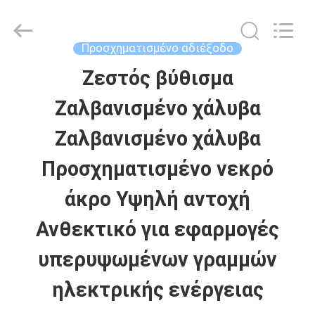
Helical
Line
Products
Co.,
Προσχηματισμένο αδιέξοδο
Ltd..
All
Ζεστός βύθισμα
ΣΠΊΤΙ
Rights
Reserved.
Ζαλβανισμένο χάλυβα
ΠΡΟΪΌΝΤΑ
Ζαλβανισμένο χάλυβα
Προσχηματισμένο νεκρό
ΠΕΡΊΠΟΥ
άκρο Υψηλή αντοχή
ΕΜΕΊΣ
Ανθεκτικό για εφαρμογές
υπερυψωμένων γραμμών
ΓΎΡΟΣ
ηλεκτρικής ενέργειας
ΕΡΓΟΣΤΑΣΊΩΝ