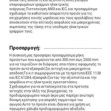
ανθεκτική, ευέλικτη και αξιόπιστη λύση για έργα
υπερυψωμένων γραμμών ηλεκτρικής
ενέργειας.Πιστοποίηση ANSI και IEC, και προσαρμόσιμο
σχεδιασμό το καθιστούν απαραίτητο προϊόν για τις
επιχειρήσεις κοινής ωφέλειας και τους εργολάβους που
αποσκοπούν στην επίτευξη ασφαλούς και μακροχρόνιας
συμπίεσης της τάσης στις υποδομές ηλεκτρικών
γραμμών τους.
Προσαρμογή:
Η συσκευή μας προσφέρει προσαρμόσιμα μήκη
προϊόντων που κυμαίνονται από 300 mm έως 2500 mm
για να ταιριάζουν σε διάφορες απαιτήσεις εφαρμογής.το
προϊόν αυτό εξασφαλίζει αντοχή και μακροχρόνια
απόδοσηΤο κιτ συμμορφώνεται με τα πρότυπα IEEE 1138
και IEC 61284, εξασφαλίζοντας την αξιοπιστία και την
ασφάλεια στις ηλεκτρικές εγκαταστάσεις.
Σχεδιασμένο για να ανταποκρίνεται στα πρότυπα
αντοχής στην έλξη της βιομηχανίας, το
προδιαμορφωμένο νεκρό άκρο μας παρέχει ανώτερη
δύναμη κράτησης για ασφαλή τερματισμό του
αγωγού.Αυτό το προϊόν είναι ιδανικό για χρήση ως
παγωμένο χάλυβα προδιαμορφωμένο αδιέξοδο,