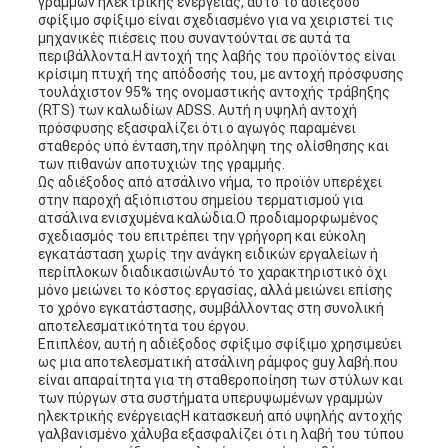
γραμμών ηλεκτρικής ενέργειας, αυτό το αδιέξοδο
σφίξιμο σφίξιμο είναι σχεδιασμένο για να χειριστεί τις
μηχανικές πιέσεις που συναντούνται σε αυτά τα
περιβάλλοντα.Η αντοχή της λαβής του προϊόντος είναι
κρίσιμη πτυχή της απόδοσής του, με αντοχή πρόσφυσης
τουλάχιστον 95% της ονομαστικής αντοχής τράβηξης
(RTS) των καλωδίων ADSS. Αυτή η υψηλή αντοχή
πρόσφυσης εξασφαλίζει ότι ο αγωγός παραμένει
σταθερός υπό ένταση,την πρόληψη της ολίσθησης και
των πιθανών αποτυχιών της γραμμής.
Ως αδιέξοδος από ατσάλινο νήμα, το προϊόν υπερέχει
στην παροχή αξιόπιστου σημείου τερματισμού για
ατσάλινα ενισχυμένα καλώδια.Ο προδιαμορφωμένος
σχεδιασμός του επιτρέπει την γρήγορη και εύκολη
εγκατάσταση χωρίς την ανάγκη ειδικών εργαλείων ή
περίπλοκων διαδικασιώνΑυτό το χαρακτηριστικό όχι
μόνο μειώνει το κόστος εργασίας, αλλά μειώνει επίσης
το χρόνο εγκατάστασης, συμβάλλοντας στη συνολική
αποτελεσματικότητα του έργου.
Επιπλέον, αυτή η αδιέξοδος σφίξιμο σφίξιμο χρησιμεύει
ως μια αποτελεσματική ατσάλινη ράμφος guy λαβή.που
είναι απαραίτητα για τη σταθεροποίηση των στύλων και
των πύργων στα συστήματα υπερυψωμένων γραμμών
ηλεκτρικής ενέργειαςΗ κατασκευή από υψηλής αντοχής
γαλβανισμένο χάλυβα εξασφαλίζει ότι η λαβή του τύπου