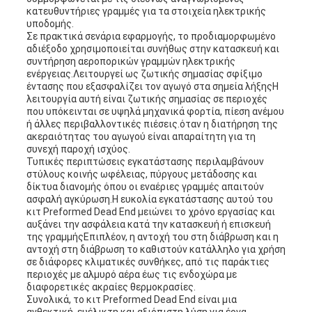
κατευθυντήριες γραμμές για τα στοιχεία ηλεκτρικής
υποδομής.
Σε πρακτικά σενάρια εφαρμογής, το προδιαμορφωμένο
αδιέξοδο χρησιμοποιείται συνήθως στην κατασκευή και
συντήρηση αεροπορικών γραμμών ηλεκτρικής
ενέργειας.Λειτουργεί ως ζωτικής σημασίας σφίξιμο
έντασης που εξασφαλίζει τον αγωγό στα σημεία λήξηςΗ
λειτουργία αυτή είναι ζωτικής σημασίας σε περιοχές
που υπόκεινται σε υψηλά μηχανικά φορτία, πίεση ανέμου
ή άλλες περιβαλλοντικές πιέσεις.όταν η διατήρηση της
ακεραιότητας του αγωγού είναι απαραίτητη για τη
συνεχή παροχή ισχύος.
Τυπικές περιπτώσεις εγκατάστασης περιλαμβάνουν
στύλους κοινής ωφέλειας, πύργους μετάδοσης και
δίκτυα διανομής όπου οι εναέριες γραμμές απαιτούν
ασφαλή αγκύρωση.Η ευκολία εγκατάστασης αυτού του
κιτ Preformed Dead End μειώνει το χρόνο εργασίας και
αυξάνει την ασφάλεια κατά την κατασκευή ή επισκευή
της γραμμήςΕπιπλέον, η αντοχή του στη διάβρωση και η
αντοχή στη διάβρωση το καθιστούν κατάλληλο για χρήση
σε διάφορες κλιματικές συνθήκες, από τις παράκτιες
περιοχές με αλμυρό αέρα έως τις ενδοχώρα με
διαφορετικές ακραίες θερμοκρασίες.
Συνολικά, το κιτ Preformed Dead End είναι μια