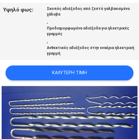
Υψηλό φως:
Σκοπός αδιέξοδος από ζεστό γαλβανισμένο
ΠΟΙΟΤΙΚΌΣ
χάλυβα
,
ΈΛΕΓΧΟΣ
Προδιαμορφωμένα αδιέξοδα για ηλεκτρικές
γραμμές
,
ΜΑΣ
Ανθεκτικός αδιέξοδος στην εναέρια ηλεκτρική
γραμμή
ΕΛΆΤΕ
ΣΕ
ΚΑΛΎΤΕΡΗ ΤΙΜΉ
ΕΠΑΦΉ
ΜΕ
ΖΗΤΉΣΤΕ
ΈΝΑ