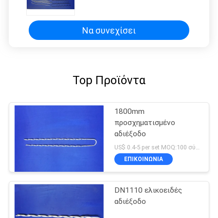
Προσχηματισμένο νεκρό άκρο
Υψηλή αντοχή Ανθεκτικό για
εφαρμογές υπερυψωμένων
γραμμών ηλεκτρικής ενέργειας
Να συνεχίσει
Top Προϊόντα
1800mm
προσχηματισμένο
αδιέξοδο
US$ 0.4-5 per set MOQ:100 σύνολα
ΕΠΙΚΟΙΝΩΝΊΑ
DN1110 ελικοειδές
αδιέξοδο